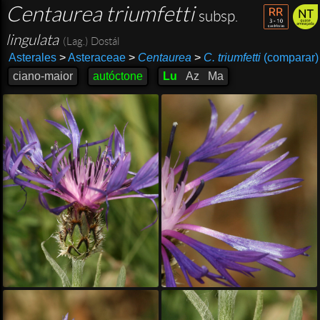
Centaurea triumfetti
subsp.
lingulata
(Lag.) Dostál
Asterales
>
Asteraceae
>
Centaurea
>
C. triumfetti
(comparar)
ciano-maior
autóctone
Lu
Az
Ma