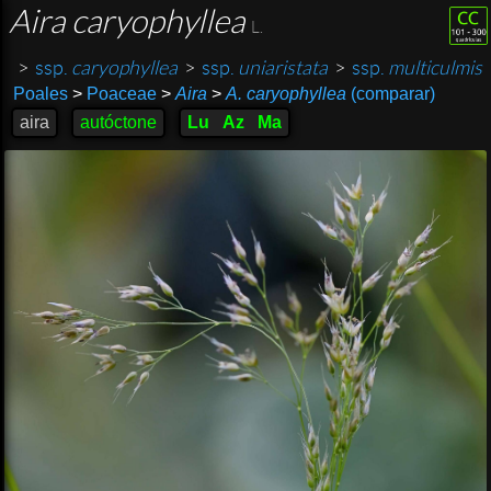
Aira caryophyllea
L.
>
ssp.
caryophyllea
>
ssp.
uniaristata
>
ssp.
multiculmis
Poales
>
Poaceae
>
Aira
>
A. caryophyllea
(comparar)
aira
autóctone
Lu
Az
Ma